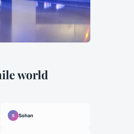
mile world
Sohan
S