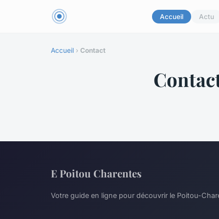
Accueil
Actu
Accueil
›
Contact
Contac
E Poitou Charentes
Votre guide en ligne pour découvrir le Poitou-Cha