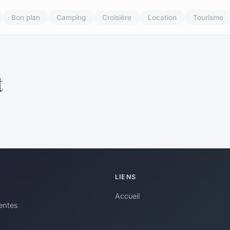
Bon plan
Camping
Croisière
Location
Tourisme
t
LIENS
Accueil
rentes