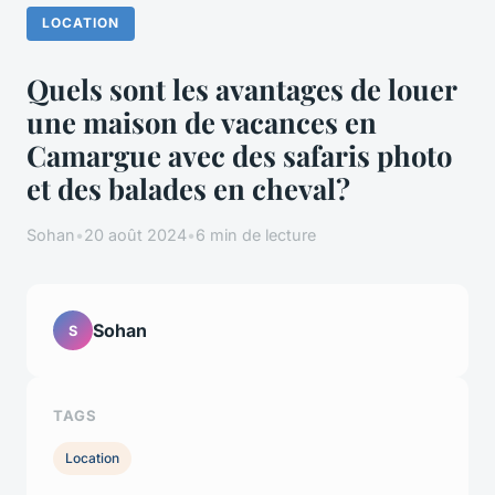
LOCATION
Quels sont les avantages de louer
une maison de vacances en
Camargue avec des safaris photo
et des balades en cheval?
Sohan
•
20 août 2024
•
6 min de lecture
Sohan
S
TAGS
Location