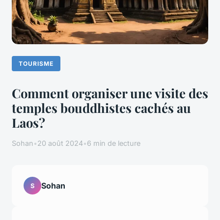
TOURISME
Comment organiser une visite des
temples bouddhistes cachés au
Laos?
Sohan
•
20 août 2024
•
6 min de lecture
Sohan
S